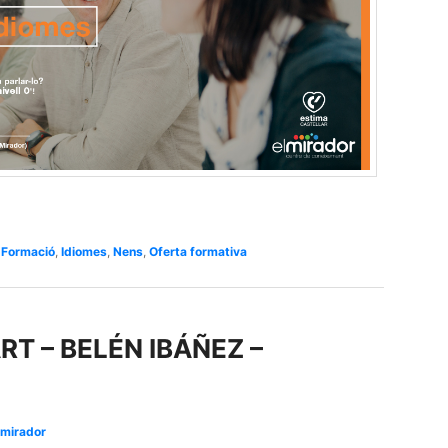
,
Formació
,
Idiomes
,
Nens
,
Oferta formativa
RT – BELÉN IBÁÑEZ –
lmirador