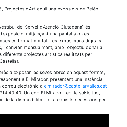
5, Projectes d’Art acull una exposició de Belén
vestíbul del Servei d’Atenció Ciutadana) és
 d’exposició, mitjançant una pantalla on es
iques en format digital. Les exposicions digitals
, i canvien mensualment, amb l’objectiu donar a
s diferents projectes artístics realitzats per
Castellar.
nterès a exposar les seves obres en aquest format,
rresponent a El Mirador, presentant una instància
n correu electrònic a
elmirador@castellarvalles.cat
714 40 40. Un cop El Mirador rebi la sol·licitud,
lar de la disponibilitat i els requisits necessaris per