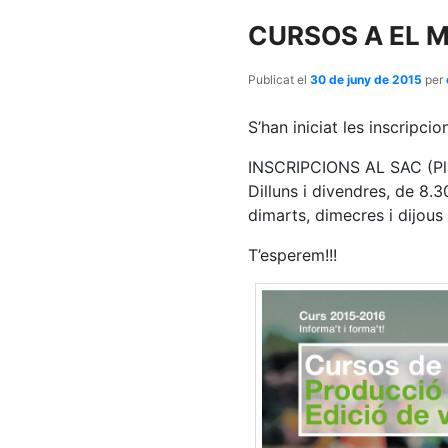
contingut
contingut
CURSOS A EL M
principal
secundari
Publicat el
30 de juny de 2015
per
S’han iniciat les inscripci
INSCRIPCIONS AL SAC (Pla
Dilluns i divendres, de 8.3
dimarts, dimecres i dijous
T’esperem!!!