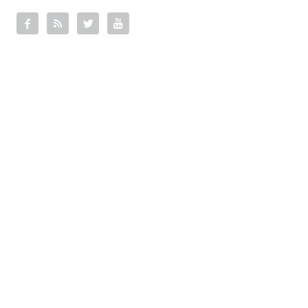



