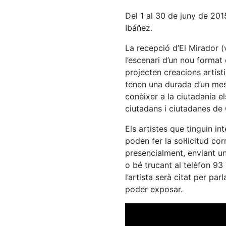
Del 1 al 30 de juny de 201
Ibáñez.
La recepció d’El Mirador (
l’escenari d’un nou format
projecten creacions artíst
tenen una durada d’un mes
conèixer a la ciutadania el
ciutadans i ciutadanes de 
Els artistes que tinguin i
poden fer la sol·licitud co
presencialment, enviant u
o bé trucant al telèfon 93 
l’artista serà citat per par
poder exposar.