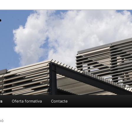
ment
tellarvalles.cat
ts
Oferta formativa
Contacte
IÓ