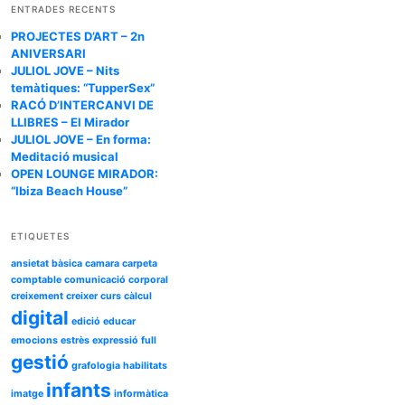
c
ENTRADES RECENTS
a
PROJECTES D’ART – 2n
ANIVERSARI
JULIOL JOVE – Nits
temàtiques: “TupperSex”
RACÓ D’INTERCANVI DE
LLIBRES – El Mirador
JULIOL JOVE – En forma:
Meditació musical
OPEN LOUNGE MIRADOR:
“Ibiza Beach House”
ETIQUETES
ansietat
bàsica
camara
carpeta
comptable
comunicació
corporal
creixement
creixer
curs
càlcul
digital
edició
educar
emocions
estrès
expressió
full
gestió
grafologia
habilitats
infants
imatge
informàtica