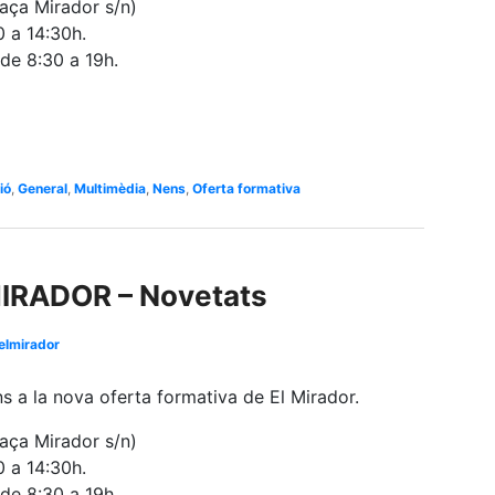
ça Mirador s/n)
0 a 14:30h.
 de 8:30 a 19h.
ió
,
General
,
Multimèdia
,
Nens
,
Oferta formativa
IRADOR – Novetats
elmirador
ons a la nova oferta formativa de El Mirador.
ça Mirador s/n)
0 a 14:30h.
 de 8:30 a 19h.