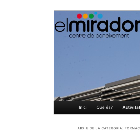
El Mirador Centre de Coneixe
elmirador.cas
Menú
Inici
Què és?
Activita
Aneu
Aneu
principal
al
al
ARXIU DE LA CATEGORIA:
FORMAC