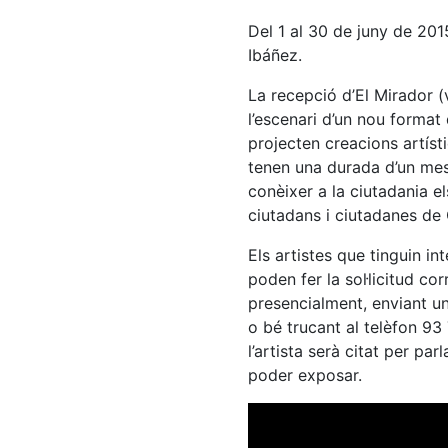
Del 1 al 30 de juny de 201
Ibáñez.
La recepció d’El Mirador (
l’escenari d’un nou format
projecten creacions artíst
tenen una durada d’un mes
conèixer a la ciutadania el
ciutadans i ciutadanes de 
Els artistes que tinguin i
poden fer la sol·licitud co
presencialment, enviant u
o bé trucant al telèfon 93 
l’artista serà citat per par
poder exposar.