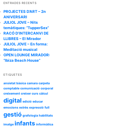
c
ENTRADES RECENTS
a
PROJECTES D’ART – 2n
ANIVERSARI
JULIOL JOVE – Nits
temàtiques: “TupperSex”
RACÓ D’INTERCANVI DE
LLIBRES – El Mirador
JULIOL JOVE – En forma:
Meditació musical
OPEN LOUNGE MIRADOR:
“Ibiza Beach House”
ETIQUETES
ansietat
bàsica
camara
carpeta
comptable
comunicació
corporal
creixement
creixer
curs
càlcul
digital
edició
educar
emocions
estrès
expressió
full
gestió
grafologia
habilitats
infants
imatge
informàtica