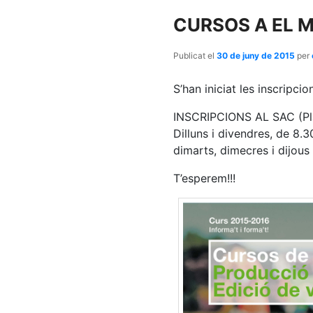
contingut
contingut
CURSOS A EL M
principal
secundari
Publicat el
30 de juny de 2015
per
S’han iniciat les inscripci
INSCRIPCIONS AL SAC (Pla
Dilluns i divendres, de 8.3
dimarts, dimecres i dijous
T’esperem!!!