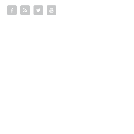



