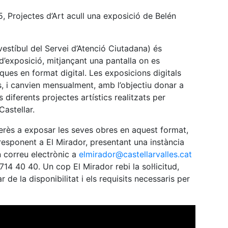
5, Projectes d’Art acull una exposició de Belén
vestíbul del Servei d’Atenció Ciutadana) és
 d’exposició, mitjançant una pantalla on es
iques en format digital. Les exposicions digitals
, i canvien mensualment, amb l’objectiu donar a
s diferents projectes artístics realitzats per
Castellar.
nterès a exposar les seves obres en aquest format,
rresponent a El Mirador, presentant una instància
n correu electrònic a
elmirador@castellarvalles.cat
714 40 40. Un cop El Mirador rebi la sol·licitud,
lar de la disponibilitat i els requisits necessaris per