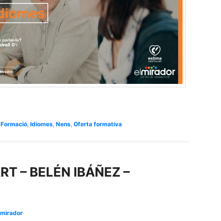
,
Formació
,
Idiomes
,
Nens
,
Oferta formativa
RT – BELÉN IBÁÑEZ –
lmirador