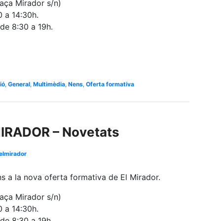
ça Mirador s/n)
0 a 14:30h.
 de 8:30 a 19h.
ió
,
General
,
Multimèdia
,
Nens
,
Oferta formativa
IRADOR – Novetats
elmirador
ons a la nova oferta formativa de El Mirador.
ça Mirador s/n)
0 a 14:30h.
 de 8:30 a 19h.