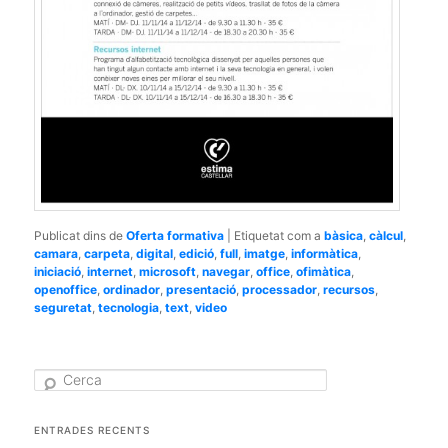
Publicat dins de
Oferta formativa
|
Etiquetat com a
bàsica
,
càlcul
,
camara
,
carpeta
,
digital
,
edició
,
full
,
imatge
,
informàtica
,
iniciació
,
internet
,
microsoft
,
navegar
,
office
,
ofimàtica
,
openoffice
,
ordinador
,
presentació
,
processador
,
recursos
,
seguretat
,
tecnologia
,
text
,
video
C
e
r
c
ENTRADES RECENTS