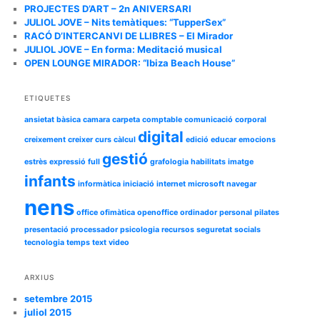
a
PROJECTES D’ART – 2n ANIVERSARI
JULIOL JOVE – Nits temàtiques: “TupperSex”
RACÓ D’INTERCANVI DE LLIBRES – El Mirador
JULIOL JOVE – En forma: Meditació musical
OPEN LOUNGE MIRADOR: “Ibiza Beach House”
ETIQUETES
ansietat
bàsica
camara
carpeta
comptable
comunicació
corporal
digital
creixement
creixer
curs
càlcul
edició
educar
emocions
gestió
estrès
expressió
full
grafologia
habilitats
imatge
infants
informàtica
iniciació
internet
microsoft
navegar
nens
office
ofimàtica
openoffice
ordinador
personal
pilates
presentació
processador
psicologia
recursos
seguretat
socials
tecnologia
temps
text
video
ARXIUS
setembre 2015
juliol 2015