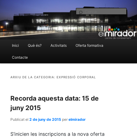
El Mirador Centre de Coneixement
Cer
Menú
Inici
Què és?
Activitats
Oferta formativa
Aneu
Aneu
principal
Contacte
al
al
elmirador.castellarvalles.cat
ARXIU DE LA CATEGORIA:
EXPRESSIÓ CORPORAL
contingut
contingut
principal
secundari
Recorda aquesta data: 15 de
juny 2015
Publicat el
2 de juny de 2015
per
elmirador
S’inicien les inscripcions a la nova oferta