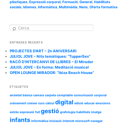
plàstiques
,
Expressió corporal
,
Formació
,
General
,
Habilitats
socials
,
Idiomes
,
Informàtica
,
Multimèdia
,
Nens
,
Oferta formativa
C
e
r
c
ENTRADES RECENTS
a
PROJECTES D’ART – 2n ANIVERSARI
JULIOL JOVE – Nits temàtiques: “TupperSex”
RACÓ D’INTERCANVI DE LLIBRES – El Mirador
JULIOL JOVE – En forma: Meditació musical
OPEN LOUNGE MIRADOR: “Ibiza Beach House”
ETIQUETES
ansietat
bàsica
camara
carpeta
comptable
comunicació
corporal
digital
creixement
creixer
curs
càlcul
edició
educar
emocions
gestió
estrès
expressió
full
grafologia
habilitats
imatge
infants
informàtica
iniciació
internet
microsoft
navegar