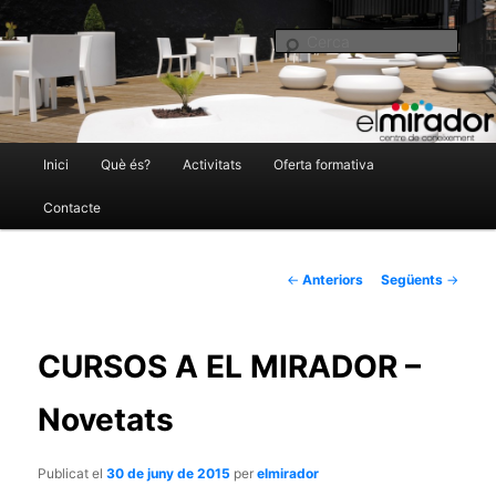
El Mirador Centre de Coneixement
Cer
Menú
Inici
Què és?
Activitats
Oferta formativa
Aneu
principal
Contacte
al
elmirador.castellarvalles.cat
Navegació
←
Anteriors
Següents
→
contingut
per
principal
les
CURSOS A EL MIRADOR –
entrades
Novetats
Publicat el
30 de juny de 2015
per
elmirador