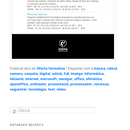
Publicat dins de
Oferta formativa
|
Etiquetat com a
bàsica
,
càlcul
,
camara
,
carpeta
,
digital
,
edició
,
full
,
imatge
,
informàtica
,
iniciació
,
internet
,
microsoft
,
navegar
,
office
,
ofimàtica
,
openoffice
,
ordinador
,
presentació
,
processador
,
recursos
,
seguretat
,
tecnologia
,
text
,
video
C
e
r
c
ENTRADES RECENTS