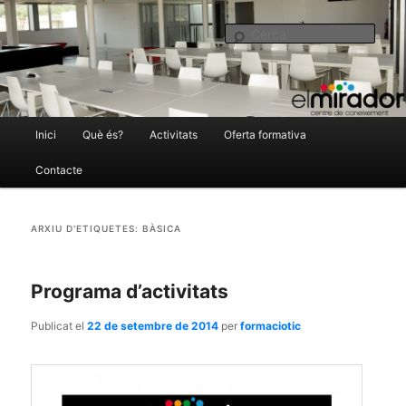
El Mirador Centre de Coneixement
Cer
Menú
Inici
Què és?
Activitats
Oferta formativa
Aneu
Aneu
principal
Contacte
al
al
elmirador.castellarvalles.cat
ARXIU D'ETIQUETES:
BÀSICA
contingut
contingut
principal
secundari
Programa d’activitats
Publicat el
22 de setembre de 2014
per
formaciotic