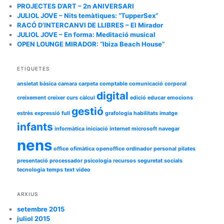
a
PROJECTES D’ART – 2n ANIVERSARI
JULIOL JOVE – Nits temàtiques: “TupperSex”
RACÓ D’INTERCANVI DE LLIBRES – El Mirador
JULIOL JOVE – En forma: Meditació musical
OPEN LOUNGE MIRADOR: “Ibiza Beach House”
ETIQUETES
ansietat
bàsica
camara
carpeta
comptable
comunicació
corporal
digital
creixement
creixer
curs
càlcul
edició
educar
emocions
gestió
estrès
expressió
full
grafologia
habilitats
imatge
infants
informàtica
iniciació
internet
microsoft
navegar
nens
office
ofimàtica
openoffice
ordinador
personal
pilates
presentació
processador
psicologia
recursos
seguretat
socials
tecnologia
temps
text
video
ARXIUS
setembre 2015
juliol 2015