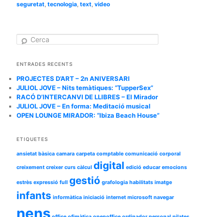
seguretat
,
tecnologia
,
text
,
video
C
e
r
c
ENTRADES RECENTS
a
PROJECTES D’ART – 2n ANIVERSARI
JULIOL JOVE – Nits temàtiques: “TupperSex”
RACÓ D’INTERCANVI DE LLIBRES – El Mirador
JULIOL JOVE – En forma: Meditació musical
OPEN LOUNGE MIRADOR: “Ibiza Beach House”
ETIQUETES
ansietat
bàsica
camara
carpeta
comptable
comunicació
corporal
digital
creixement
creixer
curs
càlcul
edició
educar
emocions
gestió
estrès
expressió
full
grafologia
habilitats
imatge
infants
informàtica
iniciació
internet
microsoft
navegar
nens
office
ofimàtica
openoffice
ordinador
personal
pilates