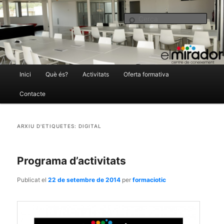
El Mirador Centre de Coneixement
Cer
Menú
Inici
Què és?
Activitats
Oferta formativa
Aneu
Aneu
principal
Contacte
al
al
elmirador.castellarvalles.cat
ARXIU D'ETIQUETES:
DIGITAL
contingut
contingut
principal
secundari
Programa d’activitats
Publicat el
22 de setembre de 2014
per
formaciotic