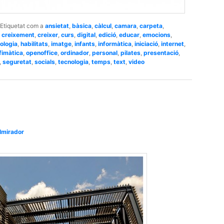
Etiquetat com a
ansietat
,
bàsica
,
càlcul
,
camara
,
carpeta
,
,
creixement
,
creixer
,
curs
,
digital
,
edició
,
educar
,
emocions
,
ologia
,
habilitats
,
imatge
,
infants
,
informàtica
,
iniciació
,
internet
,
fimàtica
,
openoffice
,
ordinador
,
personal
,
pilates
,
presentació
,
,
seguretat
,
socials
,
tecnologia
,
temps
,
text
,
video
lmirador