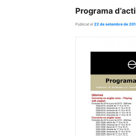
contingut
contingut
Programa d’acti
principal
secundari
Publicat el
22 de setembre de 20