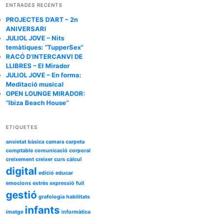
c
ENTRADES RECENTS
a
PROJECTES D’ART – 2n
ANIVERSARI
JULIOL JOVE – Nits
temàtiques: “TupperSex”
RACÓ D’INTERCANVI DE
LLIBRES – El Mirador
JULIOL JOVE – En forma:
Meditació musical
OPEN LOUNGE MIRADOR:
“Ibiza Beach House”
ETIQUETES
ansietat
bàsica
camara
carpeta
comptable
comunicació
corporal
creixement
creixer
curs
càlcul
digital
edició
educar
emocions
estrès
expressió
full
gestió
grafologia
habilitats
infants
imatge
informàtica