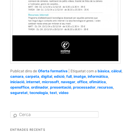
Publicat dins de
Oferta formativa
|
Etiquetat com a
bàsica
,
càlcul
,
camara
,
carpeta
,
digital
,
edició
,
full
,
imatge
,
informàtica
,
iniciació
,
internet
,
microsoft
,
navegar
,
office
,
ofimàtica
,
openoffice
,
ordinador
,
presentació
,
processador
,
recursos
,
seguretat
,
tecnologia
,
text
,
video
C
e
r
c
ENTRADES RECENTS