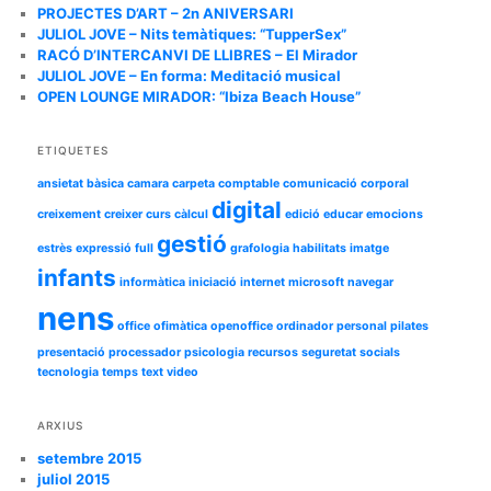
a
PROJECTES D’ART – 2n ANIVERSARI
JULIOL JOVE – Nits temàtiques: “TupperSex”
RACÓ D’INTERCANVI DE LLIBRES – El Mirador
JULIOL JOVE – En forma: Meditació musical
OPEN LOUNGE MIRADOR: “Ibiza Beach House”
ETIQUETES
ansietat
bàsica
camara
carpeta
comptable
comunicació
corporal
digital
creixement
creixer
curs
càlcul
edició
educar
emocions
gestió
estrès
expressió
full
grafologia
habilitats
imatge
infants
informàtica
iniciació
internet
microsoft
navegar
nens
office
ofimàtica
openoffice
ordinador
personal
pilates
presentació
processador
psicologia
recursos
seguretat
socials
tecnologia
temps
text
video
ARXIUS
setembre 2015
juliol 2015