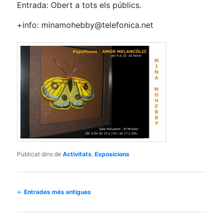
Entrada: Obert a tots els públics.
+info: minamohebby@telefonica.net
Publicat dins de
Activitats
,
Exposicions
Navegació
←
Entrades més antigues
per