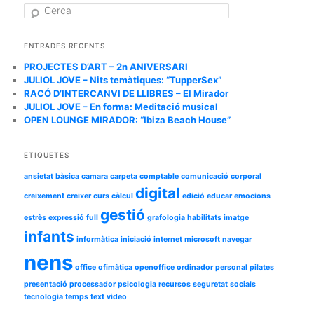
les
C
entrades
e
r
c
ENTRADES RECENTS
a
PROJECTES D’ART – 2n ANIVERSARI
JULIOL JOVE – Nits temàtiques: “TupperSex”
RACÓ D’INTERCANVI DE LLIBRES – El Mirador
JULIOL JOVE – En forma: Meditació musical
OPEN LOUNGE MIRADOR: “Ibiza Beach House”
ETIQUETES
ansietat
bàsica
camara
carpeta
comptable
comunicació
corporal
digital
creixement
creixer
curs
càlcul
edició
educar
emocions
gestió
estrès
expressió
full
grafologia
habilitats
imatge
infants
informàtica
iniciació
internet
microsoft
navegar
nens
office
ofimàtica
openoffice
ordinador
personal
pilates
presentació
processador
psicologia
recursos
seguretat
socials
tecnologia
temps
text
video