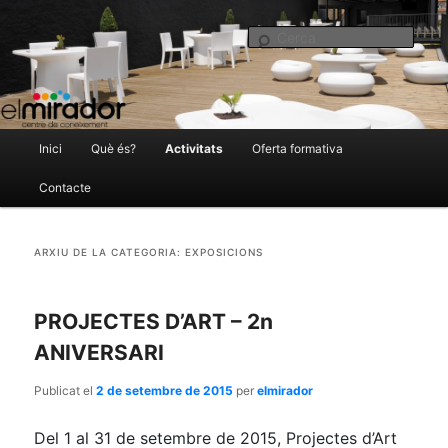
El Mirador Centre de Coneixement
Cer
Menú
Inici
Què és?
Activitats
Oferta formativa
Aneu
Aneu
principal
Contacte
al
al
elmirador.castellarvalles.cat
ARXIU DE LA CATEGORIA:
EXPOSICIONS
contingut
contingut
principal
secundari
PROJECTES D’ART – 2n
ANIVERSARI
Publicat el
2 de setembre de 2015
per
elmirador
Del 1 al 31 de setembre de 2015, Projectes d’Art