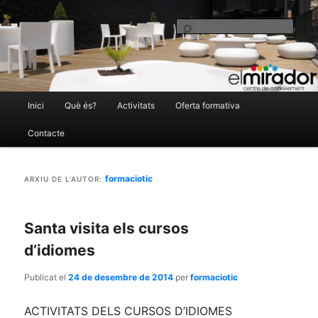
El Mirador Centre de Coneixement
Cer
Menú
Inici
Què és?
Activitats
Oferta formativa
Aneu
Aneu
principal
Contacte
al
al
elmirador.castellarvalles.cat
formaciotic
ARXIU DE L'AUTOR:
contingut
contingut
principal
secundari
Santa visita els cursos
d’idiomes
Publicat el
24 de desembre de 2014
per
formaciotic
ACTIVITATS DELS CURSOS D’IDIOMES