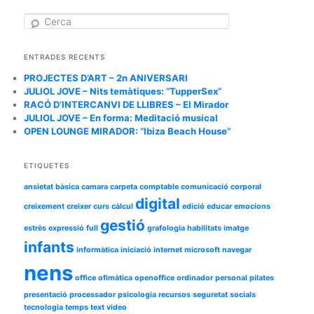
C
e
r
c
ENTRADES RECENTS
a
PROJECTES D’ART – 2n ANIVERSARI
JULIOL JOVE – Nits temàtiques: “TupperSex”
RACÓ D’INTERCANVI DE LLIBRES – El Mirador
JULIOL JOVE – En forma: Meditació musical
OPEN LOUNGE MIRADOR: “Ibiza Beach House”
ETIQUETES
ansietat
bàsica
camara
carpeta
comptable
comunicació
corporal
digital
creixement
creixer
curs
càlcul
edició
educar
emocions
gestió
estrès
expressió
full
grafologia
habilitats
imatge
infants
informàtica
iniciació
internet
microsoft
navegar
nens
office
ofimàtica
openoffice
ordinador
personal
pilates
presentació
processador
psicologia
recursos
seguretat
socials
tecnologia
temps
text
video